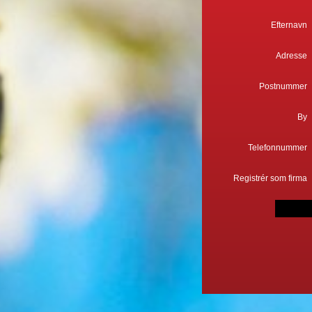
Efternavn
Adresse
Postnummer
By
Telefonnummer
Registrér som firma