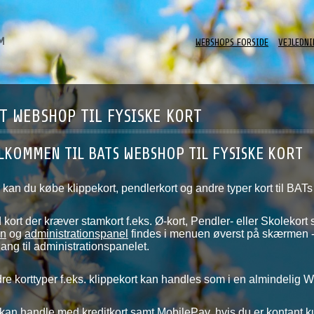
WEBSHOPS FORSIDE
VEJLEDNI
T WEBSHOP TIL FYSISKE KORT
LKOMMEN TIL BATS WEBSHOP TIL FYSISKE KORT
 kan du købe klippekort, pendlerkort og andre typer kort til BATs 
 kort der kræver stamkort f.eks. Ø-kort, Pendler- eller Skolekort s
in
og
administrationspanel
findes i menuen øverst på skærmen - d
ang til administrationspanelet.
re korttyper f.eks. klippekort kan handles som i en almindelig 
kan handle med kreditkort samt MobilePay, hvis du er kontant k