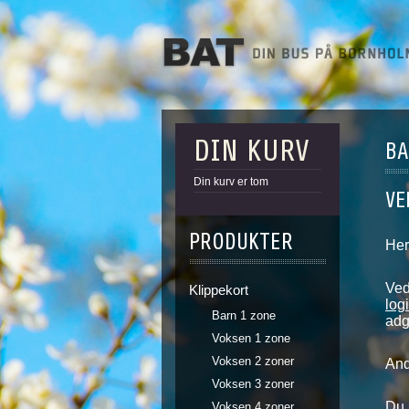
DIN KURV
BA
Din kurv er tom
VE
PRODUKTER
Her
Ved
Klippekort
log
Barn 1 zone
adg
Voksen 1 zone
Voksen 2 zoner
And
Voksen 3 zoner
Du 
Voksen 4 zoner