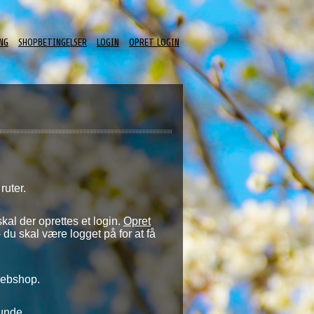
NG
SHOPBETINGELSER
LOGIN
OPRET LOGIN
ruter.
kal der oprettes et login.
Opret
u skal være logget på for at få
Webshop.
unde.