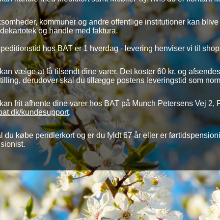
ksomheder, kommuner og andre offentlige institutioner kan blive
dekartotek og handle med faktura.
peditionstid hos BAT er 1 hverdag - levering henviser vi til shop
kan vælge at få tilsendt dine varer. Det koster 60 kr. og afsend
tilling, derudover skal du tillægge postens leveringstid som nor
kan frit afhente dine varer hos BAT på Munch Petersens Vej 2,
bat.dk/kundesupport
.
l du købe pendlerkort og er du fyldt 67 år eller er førtidspensio
sionist.