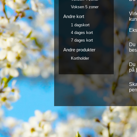
Voksen 5 zoner
Vir
Andre kort
kun
1 dagskort
Eks
4 dages kort
7 dages kort
Du 
Andre produkter
bes
Kortholder
Du 
på
Ska
pen